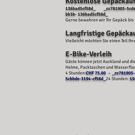
Kostenlose Gepäcka
136bad5cf58d_ _cc781905-5cde-
bb3b- 136bad5cf58d_
Gerne bewahren wir Ihr Gepäck bis 
Langfristige Gepäc
Vielleicht möchten Sie einen Teil I
E-Bike-Verleih
Gäste können jetzt Auckland und di
Helme, Packtaschen und Wasserflas
4 Stunden:
CHF 75.00 - _cc781905
5cbbde-3194-cf58d_
24 Stunden:
15