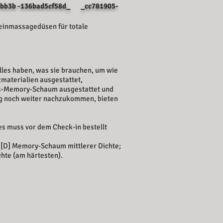
-bb3b -136bad5cf58d_ _cc781905-
einmassagedüsen für totale
lles haben, was sie brauchen, um wie
zmaterialien ausgestattet,
bus-Memory-Schaum ausgestattet und
ng noch weiter nachzukommen, bieten
es muss vor dem Check-in bestellt
; [D] Memory-Schaum mittlerer Dichte;
hte (am härtesten).