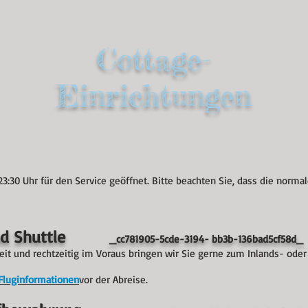
Cottage-
Einrichtungen
23:30 Uhr für den Service geöffnet. Bitte beachten Sie, dass die norma
und Shuttle
_cc781905-5cde-3194- bb3b-136bad5cf58d
it und rechtzeitig im Voraus bringen wir Sie gerne zum Inlands- oder
Fluginformationen
vor der Abreise.