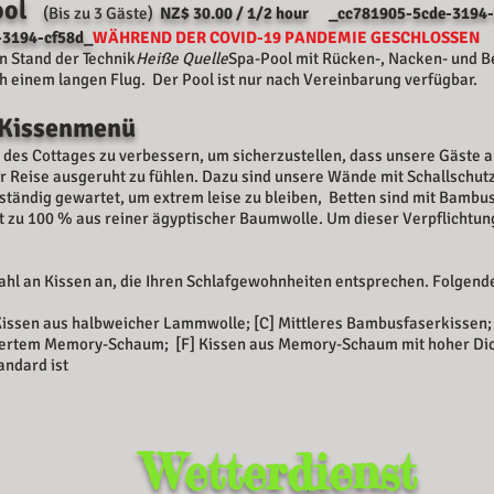
ool
(Bis zu 3 Gäste)
NZ$ 30.00 / 1/2 hour _cc781905-5cde-3194
-3194-cf58d_
WÄHREND DER COVID-19 PANDEMIE GESCHLOSSEN
en Stand der Technik
Heiße Quelle
Spa-Pool mit Rücken-, Nacken- und B
 einem langen Flug. Der Pool ist nur nach Vereinbarung verfügbar.
 Kissenmenü
 des Cottages zu verbessern, um sicherzustellen, dass unsere Gäste a
er Reise ausgeruht zu fühlen. Dazu sind unsere Wände mit Schallschut
ständig gewartet, um extrem leise zu bleiben, Betten sind mit Bam
 zu 100 % aus reiner ägyptischer Baumwolle. Um dieser Verpflichtu
.
ahl an Kissen an, die Ihren Schlafgewohnheiten entsprechen. Folgend
 Kissen aus halbweicher Lammwolle; [C] Mittleres Bambusfaserkissen
chertem Memory-Schaum; [F] Kissen aus Memory-Schaum mit hoher Dic
andard ist
Wetterdienst