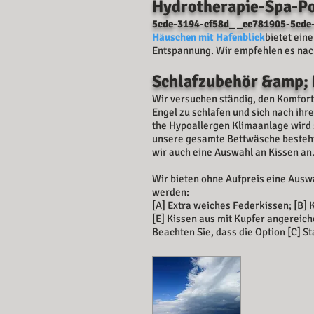
Hydrotherapie-Spa-P
5cde-3194-cf58d_ _cc781905-5cde
Häuschen mit Hafenblick
bietet ein
Entspannung. Wir empfehlen es nach
Schlafzubehör &amp;
Wir versuchen ständig, den Komfort
Engel zu schlafen und sich nach ihr
the
Hypoallergen
Klimaanlage wird 
unsere gesamte Bettwäsche besteht
wir auch eine Auswahl an Kissen an
Wir bieten ohne Aufpreis eine Ausw
werden:
[A] Extra weiches Federkissen; [B]
[E] Kissen aus mit Kupfer angerei
Beachten Sie, dass die Option [C] St