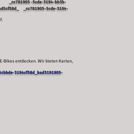
 _cc781905 -5cde-3194-bb3b-
d5cf58d_ _cc781905-5cde-3194-
f.
E-Bikes entdecken. Wir bieten Karten,
5cbbde-3194cf58d_bad3191905-