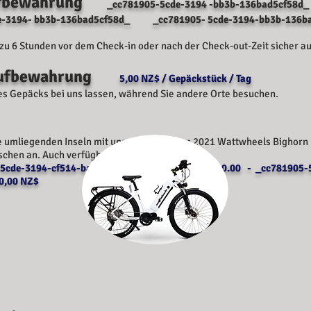
ufbewahrung
_cc781905-5cde-3194 -bb3b-136bad5cf58d_
3194- bb3b-136bad5cf58d_ _cc781905- 5cde-3194-bb3b-136ba
zu 6 Stunden vor dem Check-in oder nach der Check-out-Zeit sicher au
kaufbewahrung
5,00 NZ$ / Gepäckstück / Tag
hres Gepäcks bei uns lassen, während Sie andere Orte besuchen.
e umliegenden Inseln mit unseren neuesten 2021 Wattwheels Bighorn 
chen an. Auch verfügbar für 1/2 Tagesmieten.
-5cde-3194-cf514-bad3194-bad
8 Stunden:
CHF 100.00 - _cc781905-
0,00 NZ$