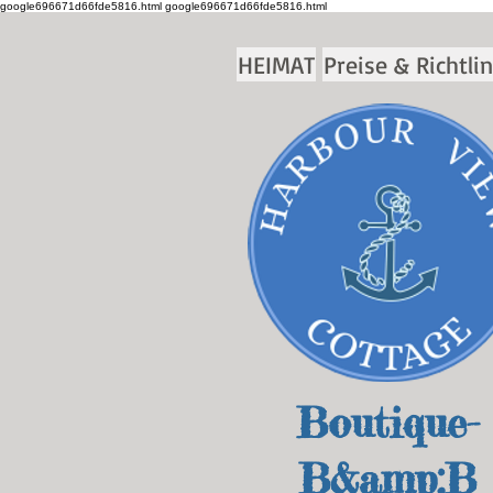
google696671d66fde5816.html
google696671d66fde5816.html
HEIMAT
Preise & Richtli
Boutique-
B&amp;B