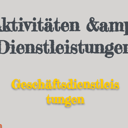
ktivitäten &am
Dienstleistunge
Geschäftsdienstleis
tungen
n